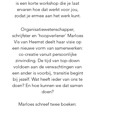
is een korte workshop die je laat
ervaren hoe dat werkt voor jou,
zodat je ermee aan het werk kunt.
Organisatiewetenschapper,
schrijfster en ‘hoopverlener’ Marloes
Vis van Heemst deelt haar visie op
een nieuwe vorm van samenwerken:
co-creatie vanuit persoonlijke
zinvinding. De tijd van top-down
voldoen aan de verwachtingen van
een ander is voorbij, transitie begint
bij jezelf. Wat heeft ieder van ons te
doen? En hoe kunnen we dat samen
doen?
Marloes schreef twee boeken:
Idealen in uitvoering
De boom in met je idealen
Marloes en Ruud schrijven nu samen